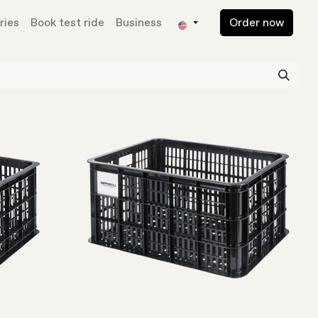
ries
Book test ride
Business
Order now