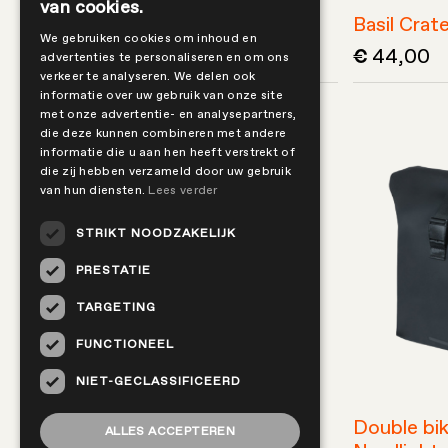
van cookies.
Roetz Life E-bike
Basil Crat
We gebruiken cookies om inhoud en
3.749,00
44,00
€
€
advertenties te personaliseren en om ons
verkeer te analyseren. We delen ook
informatie over uw gebruik van onze site
met onze advertentie- en analysepartners,
die deze kunnen combineren met andere
informatie die u aan hen heeft verstrekt of
die zij hebben verzameld door uw gebruik
van hun diensten.
Lees verder
STRIKT NOODZAKELIJK
PRESTATIE
TARGETING
FUNCTIONEEL
NIET-GECLASSIFICEERD
Double bik
ALLES ACCEPTEREN