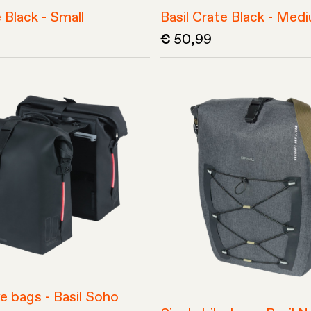
e Black - Small
Basil Crate Black - Med
50,99
€
e bags - Basil Soho