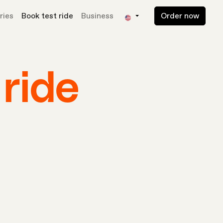
ries
Book test ride
Business
Order now
ride