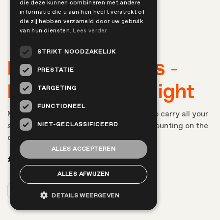
die deze kunnen combineren met andere
informatie die u aan hen heeft verstrekt of
die zij hebben verzameld door uw gebruik
van hun diensten.
Lees verder
STRIKT NOODZAKELIJK
Double bike bags -
PRESTATIE
Basil Soho Nordlight
TARGETING
FUNCTIONEEL
Modern double bicycle bags from Basil to carry all your
NIET-GECLASSIFICEERD
stuff. Including adapter plate for easy mounting on the
carriers.
ALLES ACCEPTEREN
€
169,99
ALLES AFWIJZEN
Add to cart
DETAILS WEERGEVEN