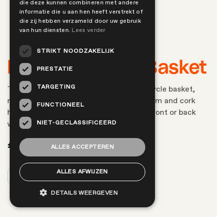
die deze kunnen combineren met andere
informatie die u aan hen heeft verstrekt of
die zij hebben verzameld door uw gebruik
van hun diensten.
Lees verder
STRIKT NOODZAKELIJK
Basil Nordland Basket
PRESTATIE
TARGETING
The Basil Nordland MIK is an elegant bicycle basket,
made of black steel with a bamboo bottom and cork
FUNCTIONEEL
handle. Easily mount the basket on the front or back
NIET-GECLASSIFICEERD
with the included MIK adapter plate.
€
82,99
ALLES ACCEPTEREN
ALLES AFWIJZEN
Add to cart
DETAILS WEERGEVEN