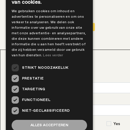
van cookies.
Country
We gebruiken cookies om inhoud en
advertenties te personaliseren en om ons
verkeer te analyseren. We delen ook
0
All Countries
informatie over uw gebruik van onze site
met onze advertentie- en analysepartners,
die deze kunnen combineren met andere
informatie die u aan hen heeft verstrekt of
die zij hebben verzameld door uw gebruik
van hun diensten.
Lees verder
Sign up for updates and news
STRIKT NOODZAKELIJK
PRESTATIE
Name
TARGETING
FUNCTIONEEL
Email
NIET-GECLASSIFICEERD
I agree to the processing of this data
Yes
ALLES ACCEPTEREN