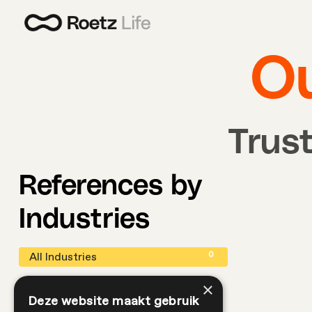
O
Trust
References by
Industries
0
All Industries
×
References by
Deze website maakt gebruik