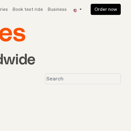
ries
Book test ride
Business
Order now
es
ldwide