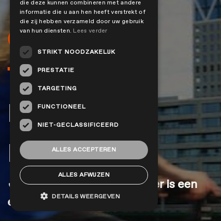
Via een
die deze kunnen combineren met andere
informatie die u aan hen heeft verstrekt of
die zij hebben verzameld door uw gebruik
duurzaam
van hun diensten.
Lees verder
STRIKT NOODZAKELIJK
fietsplan
PRESTATIE
TARGETING
Beter voor de
FUNCTIONEEL
NIET-GECLASSIFICEERD
planeet
ALLES ACCEPTEREN
ALLES AFWIJZEN
✔ Bij een rit van 10 kilometer is een
DETAILS WEERGEVEN
elektrische fiets