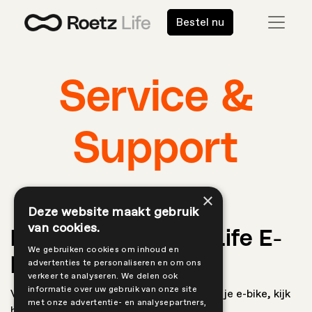
Bestel nu
Service &
Support
×
Deze website maakt gebruik
van cookies.
Handleiding Roetz Life E-
We gebruiken cookies om inhoud en
bike
advertenties te personaliseren en om ons
verkeer te analyseren. We delen ook
informatie over uw gebruik van onze site
Voor alle informatie rond het gebruik van je e-bike, kijk
met onze advertentie- en analysepartners,
hier: