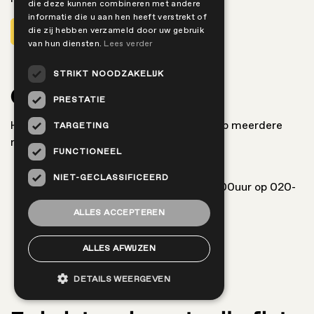
die deze kunnen combineren met andere
informatie die u aan hen heeft verstrekt of
Handleiding Roetz Life E-bike
die zij hebben verzameld door uw gebruik
van hun diensten.
Lees verder
STRIKT NOODZAKELIJK
Contact informatie
PRESTATIE
Heb je een algemene vraag? Dan kun je op meerdere
TARGETING
manieren contact met ons opnemen:
FUNCTIONEEL
E-mail: support@roetz.life
NIET-GECLASSIFICEERD
Telefoon: werkdagen van 09.00-17.00uur op 020-
3697623
ALLES ACCEPTEREN
WhatsApp: +3120 369 76 23
ALLES AFWIJZEN
DETAILS WEERGEVEN